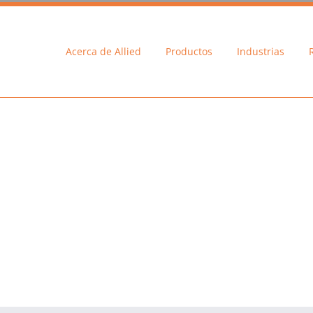
Acerca de Allied
Productos
Industrias