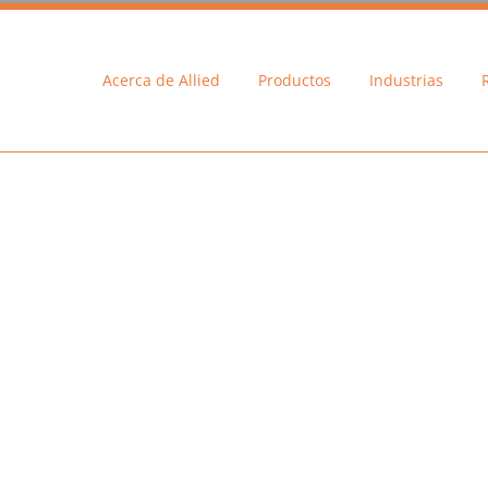
Acerca de Allied
Productos
Industrias